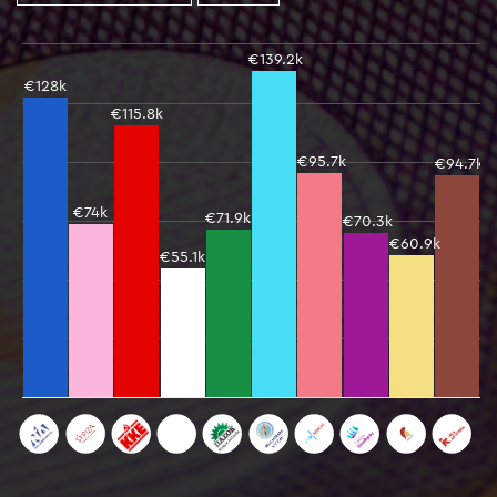
€139.2k
€128k
€115.8k
€95.7k
€94.7k
€74k
€71.9k
€70.3k
€60.9k
€55.1k