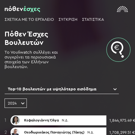
ΣΧΕΤΙΚΑ ΜΕ ΤΟ ΕΡΓΑΛΕΙΟ
ΣΥΓΚΡΙΣΗ
ΣΤΑΤΙΣΤΙΚΑ
Πόθεν Έσχες
Βουλευτών
Τo Vouliwatch συλλέγει και
συγκρίνει τα περιουσιακά
στοιχεία των Ελλήνων
βουλευτών.
Top-10 βουλευτών με υψηλότερο εισόδημα
2024
1
1,844,975.49 
Κεφαλογιάννη Όλγα
Ν.Δ.
2
1,708,299.51 €
Θεοδωρικάκος Παναγιώτης (Τάκης)
Ν.Δ.