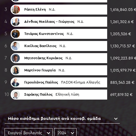
3
1,616,840.05 
Ράπτη Ελένη
Ν.Δ.
4
1,261,302.6 €
Δένδιας Νικόλαος - Γεώργιος
Ν.Δ.
5
1,205,526 €
Τσιάρας Κωνσταντίνος
Ν.Δ.
6
1,130,713.57 €
Κικίλιας Βασίλειος
Ν.Δ.
7
1,092,223.89 
Μητσοτάκης Κυριάκος
Ν.Δ.
8
1,015,979.79 €
Μαρτίνου Γεωργία
Ν.Δ.
9
885,543.28 €
Γερουλάνος Παύλος
ΠΑΣΟΚ-Κίνημα Αλλαγής
10
697,819.52 €
Σαράκης Παύλος
Ελληνική Λύση
Μέσο εισόδημα βουλευτή ανά κοινοβ. ομάδα
Ενεργοί βουλευτές
2024